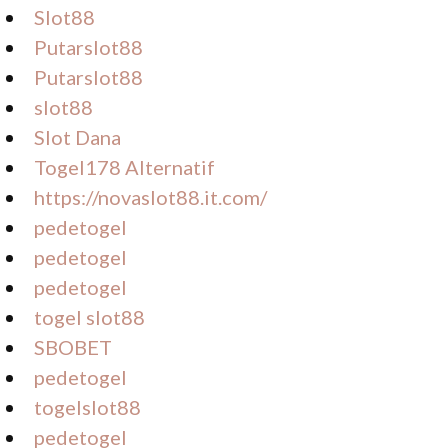
Slot88
Putarslot88
Putarslot88
slot88
Slot Dana
Togel178 Alternatif
https://novaslot88.it.com/
pedetogel
pedetogel
pedetogel
togel slot88
SBOBET
pedetogel
togelslot88
pedetogel