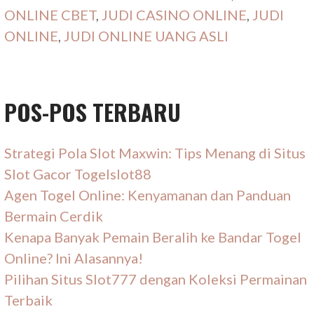
ONLINE CBET
,
JUDI CASINO ONLINE
,
JUDI
ONLINE
,
JUDI ONLINE UANG ASLI
POS-POS TERBARU
Strategi Pola Slot Maxwin: Tips Menang di Situs
Slot Gacor Togelslot88
Agen Togel Online: Kenyamanan dan Panduan
Bermain Cerdik
Kenapa Banyak Pemain Beralih ke Bandar Togel
Online? Ini Alasannya!
Pilihan Situs Slot777 dengan Koleksi Permainan
Terbaik