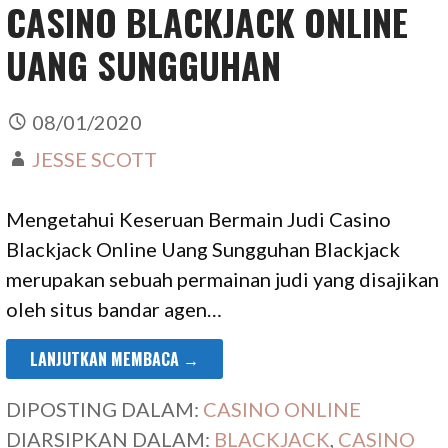
CASINO BLACKJACK ONLINE
UANG SUNGGUHAN
08/01/2020
JESSE SCOTT
Mengetahui Keseruan Bermain Judi Casino
Blackjack Online Uang Sungguhan Blackjack
merupakan sebuah permainan judi yang disajikan
oleh situs bandar agen…
LANJUTKAN MEMBACA →
DIPOSTING DALAM:
CASINO ONLINE
DIARSIPKAN DALAM:
BLACKJACK
,
CASINO