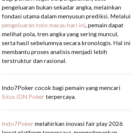
pengeluaran bukan sekadar angka, melainkan
fondasi utama dalam menyusun prediksi. Melalui
pengeluaran toto macau hari ini
, pemain dapat
melihat pola, tren angka yang sering muncul,
serta hasil sebelumnya secara kronologis. Hal ini
membantu proses analisis menjadi lebih
terstruktur dan rasional.
Indo7Poker cocok bagi pemain yang mencari
Situs IDN Poker
terpercaya.
Indo7Poker
melahirkan inovasi fair play 2026
lewat platform terpercaya, mengedepankan