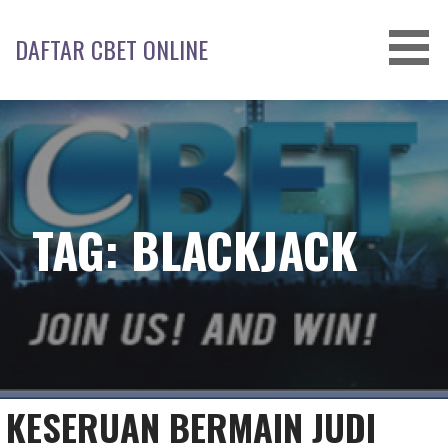
Langsung
ke
DAFTAR CBET ONLINE
konten
TAG: BLACKJACK
KESERUAN BERMAIN JUDI