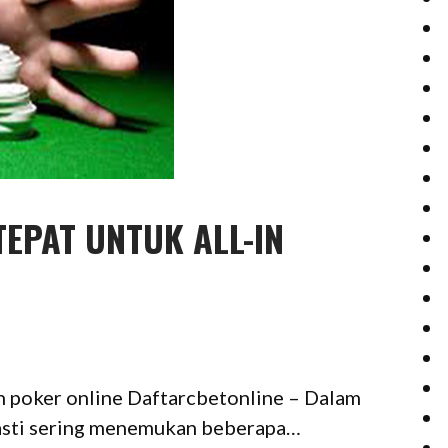
TEPAT UNTUK ALL-IN
in poker online Daftarcbetonline – Dalam
pasti sering menemukan beberapa…