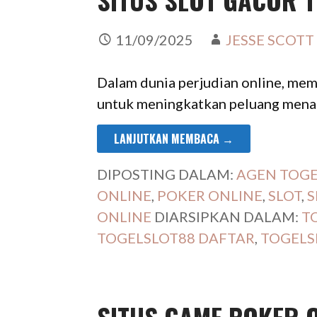
11/09/2025
JESSE SCOTT
Dalam dunia perjudian online, mem
untuk meningkatkan peluang menan
LANJUTKAN MEMBACA →
DIPOSTING DALAM:
AGEN TOG
ONLINE
,
POKER ONLINE
,
SLOT
,
S
ONLINE
DIARSIPKAN DALAM:
T
TOGELSLOT88 DAFTAR
,
TOGELS
SITUS GAME POKER 