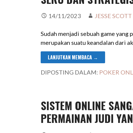
14/11/2023
JESSE SCOTT
Sudah menjadi sebuah game yang pa
merupakan suatu keandalan dari ak
LANJUTKAN MEMBACA →
DIPOSTING DALAM:
POKER ONL
SISTEM ONLINE SAN
PERMAINAN JUDI YA