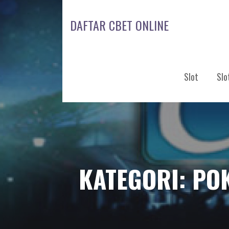
Langsung
ke
DAFTAR CBET ONLINE
konten
Slot
Slo
KATEGORI: PO