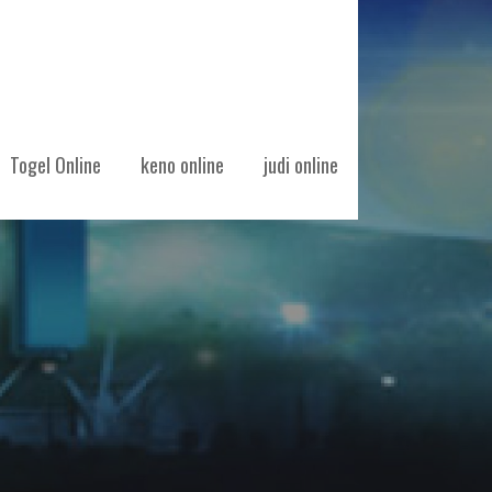
Togel Online
keno online
judi online