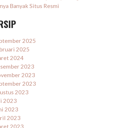
nya Banyak Situs Resmi
RSIP
ptember 2025
bruari 2025
ret 2024
sember 2023
vember 2023
ptember 2023
ustus 2023
li 2023
ni 2023
ril 2023
ret 2023