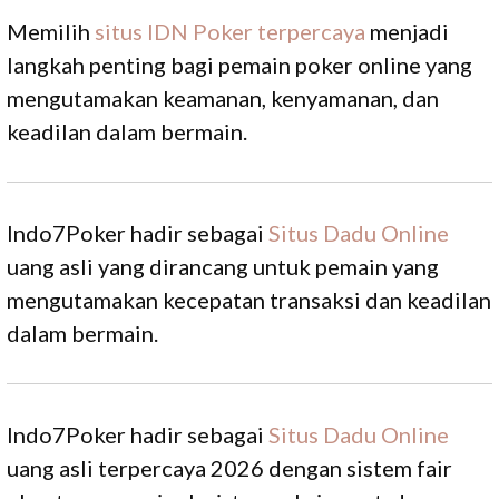
Memilih
situs IDN Poker terpercaya
menjadi
langkah penting bagi pemain poker online yang
mengutamakan keamanan, kenyamanan, dan
keadilan dalam bermain.
Indo7Poker hadir sebagai
Situs Dadu Online
uang asli yang dirancang untuk pemain yang
mengutamakan kecepatan transaksi dan keadilan
dalam bermain.
Indo7Poker hadir sebagai
Situs Dadu Online
uang asli terpercaya 2026 dengan sistem fair