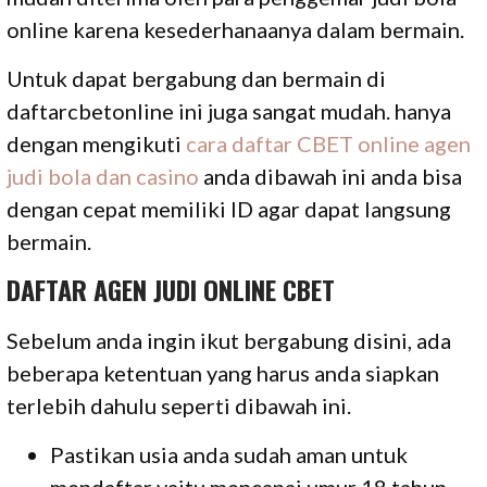
online karena kesederhanaanya dalam bermain.
Untuk dapat bergabung dan bermain di
daftarcbetonline ini juga sangat mudah. hanya
dengan mengikuti
cara daftar CBET online agen
judi bola dan casino
anda dibawah ini anda bisa
dengan cepat memiliki ID agar dapat langsung
bermain.
DAFTAR AGEN JUDI ONLINE CBET
Sebelum anda ingin ikut bergabung disini, ada
beberapa ketentuan yang harus anda siapkan
terlebih dahulu seperti dibawah ini.
Pastikan usia anda sudah aman untuk
mendaftar yaitu mencapai umur 18 tahun