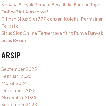
Kenapa Banyak Pemain Beralih ke Bandar Togel
Online? Ini Alasannya!
Pilihan Situs Slot777 dengan Koleksi Permainan
Terbaik
Situs Slot Online Terpercaya Yang Punya Banyak
Situs Resmi
ARSIP
September 2025
Februari 2025
Maret 2024
Desember 2023
November 2023
September 2023