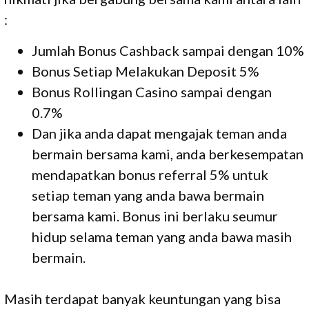
:
Jumlah Bonus Cashback sampai dengan 10%
Bonus Setiap Melakukan Deposit 5%
Bonus Rollingan Casino sampai dengan
0.7%
Dan jika anda dapat mengajak teman anda
bermain bersama kami, anda berkesempatan
mendapatkan bonus referral 5% untuk
setiap teman yang anda bawa bermain
bersama kami. Bonus ini berlaku seumur
hidup selama teman yang anda bawa masih
bermain.
Masih terdapat banyak keuntungan yang bisa