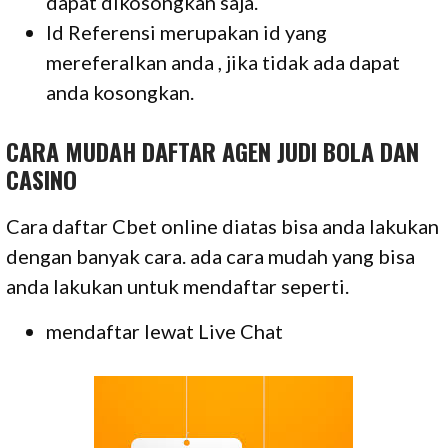
dapat dikosongkan saja.
Id Referensi merupakan id yang
mereferalkan anda , jika tidak ada dapat
anda kosongkan.
CARA MUDAH DAFTAR AGEN JUDI BOLA DAN
CASINO
Cara daftar Cbet online diatas bisa anda lakukan
dengan banyak cara. ada cara mudah yang bisa
anda lakukan untuk mendaftar seperti.
mendaftar lewat Live Chat