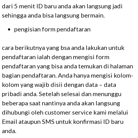
dari 5 menit ID baru anda akan langsung jadi
sehingga anda bisa langsung bermain.
pengisian form pendaftaran
cara berikutnya yang bsa anda lakukan untuk
pendaftaran ialah dengan mengisi form
pendaftaran yang bisa anda temukan di halaman
bagian pendaftaran. Anda hanya mengisi kolom-
kolom yang wajib disii dengan data – data
pribadi anda. Setelah selesai dan menunggu
beberapa saat nantinya anda akan langsung
dihubungi oleh customer service kami melalui
Email ataupun SMS untuk konfirmasi ID baru
anda.