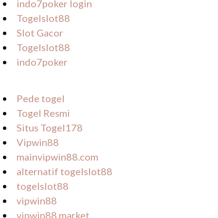
indo7poker login
Togelslot88
Slot Gacor
Togelslot88
indo7poker
Pede togel
Togel Resmi
Situs Togel178
Vipwin88
mainvipwin88.com
alternatif togelslot88
togelslot88
vipwin88
vipwin88 market