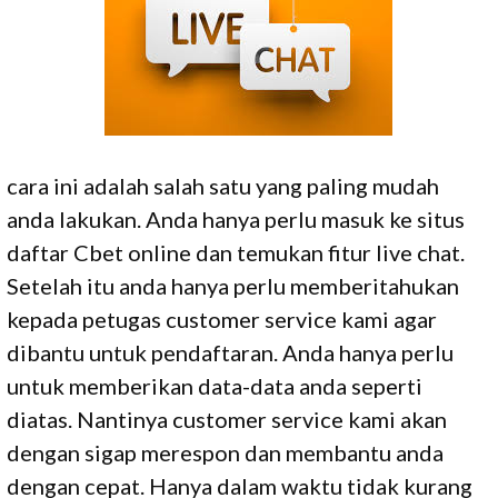
cara ini adalah salah satu yang paling mudah
anda lakukan. Anda hanya perlu masuk ke situs
daftar Cbet online dan temukan fitur live chat.
Setelah itu anda hanya perlu memberitahukan
kepada petugas customer service kami agar
dibantu untuk pendaftaran. Anda hanya perlu
untuk memberikan data-data anda seperti
diatas. Nantinya customer service kami akan
dengan sigap merespon dan membantu anda
dengan cepat. Hanya dalam waktu tidak kurang