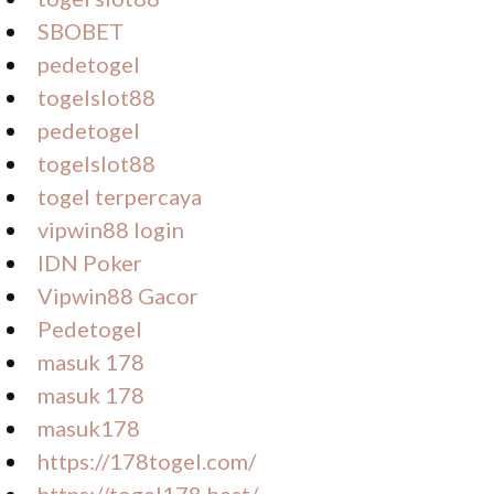
SBOBET
pedetogel
togelslot88
pedetogel
togelslot88
togel terpercaya
vipwin88 login
IDN Poker
Vipwin88 Gacor
Pedetogel
masuk 178
masuk 178
masuk178
https://178togel.com/
https://togel178.best/