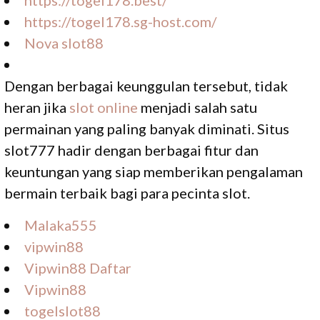
https://togel178.sg-host.com/
Nova slot88
Dengan berbagai keunggulan tersebut, tidak
heran jika
slot online
menjadi salah satu
permainan yang paling banyak diminati. Situs
slot777 hadir dengan berbagai fitur dan
keuntungan yang siap memberikan pengalaman
bermain terbaik bagi para pecinta slot.
Malaka555
vipwin88
Vipwin88 Daftar
Vipwin88
togelslot88