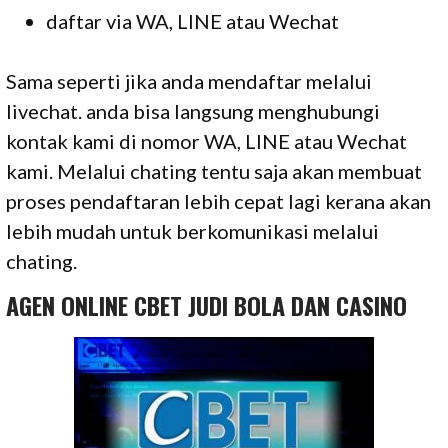
daftar via WA, LINE atau Wechat
Sama seperti jika anda mendaftar melalui
livechat. anda bisa langsung menghubungi
kontak kami di nomor WA, LINE atau Wechat
kami. Melalui chating tentu saja akan membuat
proses pendaftaran lebih cepat lagi kerana akan
lebih mudah untuk berkomunikasi melalui
chating.
AGEN ONLINE CBET JUDI BOLA DAN CASINO