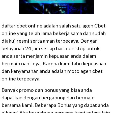
daftar cbet online adalah salah satu agen Cbet
online yang telah lama bekerja sama dan sudah
diakui resmi serta aman terpecaya. Dengan
pelayanan 24 jam setiap hari non stop untuk
anda serta menjamin kepuasan anda dalam
bermain nantinya. Karena kami tahu kepuasaan
dan kenyamanan anda adalah moto agen cbet
online terpecaya.
Banyak promo dan bonus yang bisa anda
dapatkan dengan bergabung dan bermain
bersama kami. Beberapa Bonus yang dapat anda
nikmati jika bergabung bersama kami antara lain