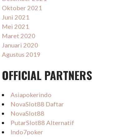
Oktober 2021
Juni 2021
Mei 2021
Maret 2020
Januari 2020
Agustus 2019
OFFICIAL PARTNERS
Asiapokerindo
NovaSlot88 Daftar
NovaSlot88
PutarSlot88 Alternatif
Indo7poker