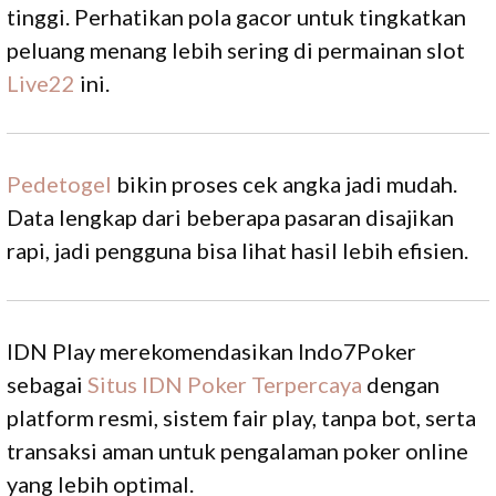
tinggi. Perhatikan pola gacor untuk tingkatkan
peluang menang lebih sering di permainan slot
Live22
ini.
Pedetogel
bikin proses cek angka jadi mudah.
Data lengkap dari beberapa pasaran disajikan
rapi, jadi pengguna bisa lihat hasil lebih efisien.
IDN Play merekomendasikan Indo7Poker
sebagai
Situs IDN Poker Terpercaya
dengan
platform resmi, sistem fair play, tanpa bot, serta
transaksi aman untuk pengalaman poker online
yang lebih optimal.