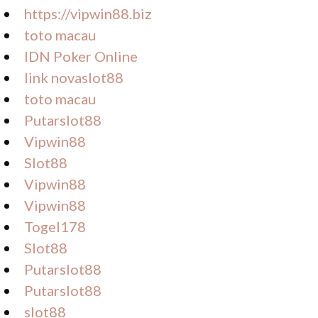
https://vipwin88.biz
toto macau
IDN Poker Online
link novaslot88
toto macau
Putarslot88
Vipwin88
Slot88
Vipwin88
Vipwin88
Togel178
Slot88
Putarslot88
Putarslot88
slot88