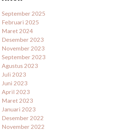
September 2025
Februari 2025
Maret 2024
Desember 2023
November 2023
September 2023
Agustus 2023
Juli 2023
Juni 2023
April 2023
Maret 2023
Januari 2023
Desember 2022
November 2022