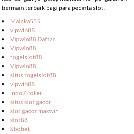
bermain terbaik bagi para pecinta slot.
Malaka555
vipwin88
Vipwin88 Daftar
Vipwin88
togelslot88
Vipwin88
situs togelslot88
vipwin88
Indo7Poker
situs slot gacor
slot gacor maxwin
slot88
Sbobet