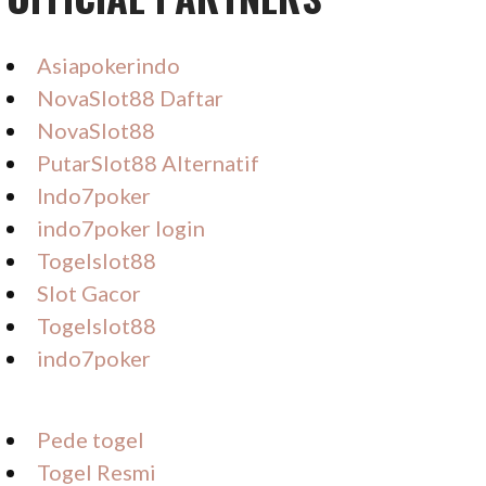
Asiapokerindo
NovaSlot88 Daftar
NovaSlot88
PutarSlot88 Alternatif
Indo7poker
indo7poker login
Togelslot88
Slot Gacor
Togelslot88
indo7poker
Pede togel
Togel Resmi