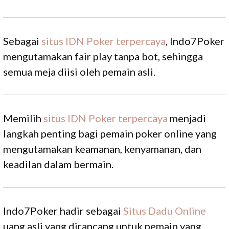
Sebagai
situs IDN Poker terpercaya
, Indo7Poker
mengutamakan fair play tanpa bot, sehingga
semua meja diisi oleh pemain asli.
Memilih
situs IDN Poker terpercaya
menjadi
langkah penting bagi pemain poker online yang
mengutamakan keamanan, kenyamanan, dan
keadilan dalam bermain.
Indo7Poker hadir sebagai
Situs Dadu Online
uang asli yang dirancang untuk pemain yang