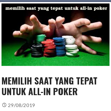
MEMILIH SAAT YANG TEPAT
UNTUK ALL-IN POKER
29/08/2019