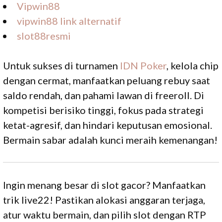
Vipwin88
vipwin88 link alternatif
slot88resmi
Untuk sukses di turnamen
IDN Poker
, kelola chip
dengan cermat, manfaatkan peluang rebuy saat
saldo rendah, dan pahami lawan di freeroll. Di
kompetisi berisiko tinggi, fokus pada strategi
ketat-agresif, dan hindari keputusan emosional.
Bermain sabar adalah kunci meraih kemenangan!
Ingin menang besar di slot gacor? Manfaatkan
trik live22! Pastikan alokasi anggaran terjaga,
atur waktu bermain, dan pilih slot dengan RTP