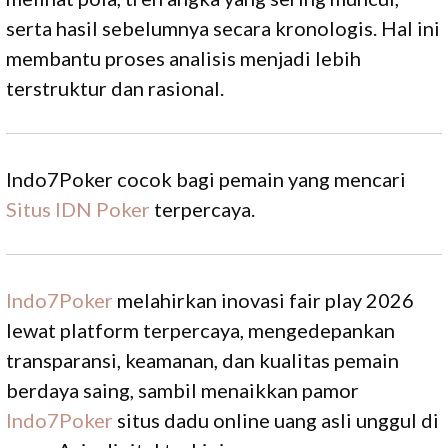
serta hasil sebelumnya secara kronologis. Hal ini
membantu proses analisis menjadi lebih
terstruktur dan rasional.
Indo7Poker cocok bagi pemain yang mencari
Situs IDN Poker
terpercaya.
Indo7Poker
melahirkan inovasi fair play 2026
lewat platform terpercaya, mengedepankan
transparansi, keamanan, dan kualitas pemain
berdaya saing, sambil menaikkan pamor
Indo7Poker
situs dadu online uang asli unggul di