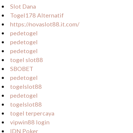
Slot Dana
Togel178 Alternatif
https://novaslot88.it.com/
pedetogel
pedetogel
pedetogel
togel slot88
SBOBET
pedetogel
togelslot88
pedetogel
togelslot88
togel terpercaya
vipwin88 login
IDN Poker