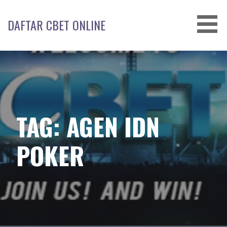
Langsung
ke
DAFTAR CBET ONLINE
konten
TAG: AGEN IDN
POKER