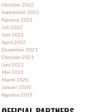
Oktober 2022
September 2022
Agustus 2022
Juli 2022
Juni 2022
April 2022
Desember 2021
Oktober 2021
Juni 2021
Mei 2021
Maret 2020
Januari 2020
Agustus 2019
OFFICIAL PARTNERS