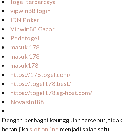
togel terpercaya
vipwin88 login
IDN Poker
Vipwin88 Gacor
Pedetogel
masuk 178
masuk 178
masuk178
https://178togel.com/
https://togel178.best/
https://togel178.sg-host.com/
Nova slot88
Dengan berbagai keunggulan tersebut, tidak
heran jika
slot online
menjadi salah satu