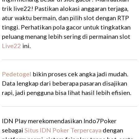
trik live22! Pastikan alokasi anggaran terjaga,
atur waktu bermain, dan pilih slot dengan RTP
tinggi. Perhatikan pola gacor untuk tingkatkan
peluang menang lebih sering di permainan slot
Live22
ini.
Pedetogel
bikin proses cek angka jadi mudah.
Data lengkap dari beberapa pasaran disajikan
rapi, jadi pengguna bisa lihat hasil lebih efisien.
IDN Play merekomendasikan Indo7Poker
sebagai
Situs IDN Poker Terpercaya
dengan