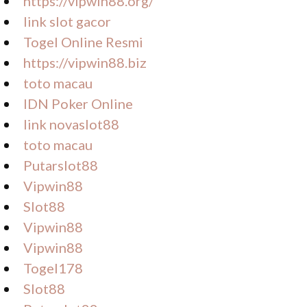
https://vipwin88.org/
link slot gacor
Togel Online Resmi
https://vipwin88.biz
toto macau
IDN Poker Online
link novaslot88
toto macau
Putarslot88
Vipwin88
Slot88
Vipwin88
Vipwin88
Togel178
Slot88