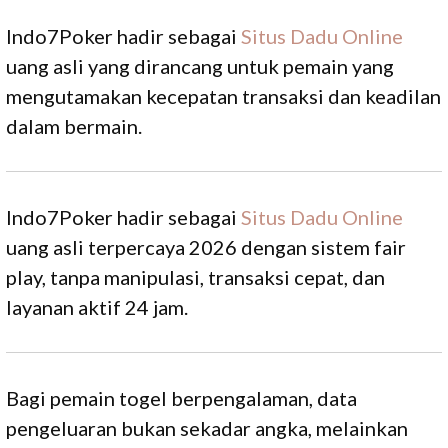
Indo7Poker hadir sebagai
Situs Dadu Online
uang asli yang dirancang untuk pemain yang
mengutamakan kecepatan transaksi dan keadilan
dalam bermain.
Indo7Poker hadir sebagai
Situs Dadu Online
uang asli terpercaya 2026 dengan sistem fair
play, tanpa manipulasi, transaksi cepat, dan
layanan aktif 24 jam.
Bagi pemain togel berpengalaman, data
pengeluaran bukan sekadar angka, melainkan