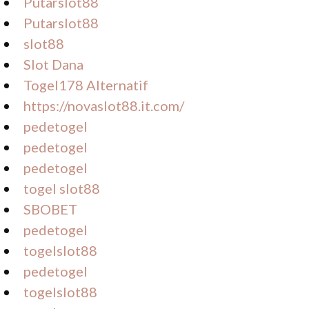
Putarslot88
Putarslot88
slot88
Slot Dana
Togel178 Alternatif
https://novaslot88.it.com/
pedetogel
pedetogel
pedetogel
togel slot88
SBOBET
pedetogel
togelslot88
pedetogel
togelslot88