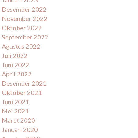
Januari 2023
Desember 2022
November 2022
Oktober 2022
September 2022
Agustus 2022
Juli 2022
Juni 2022
April 2022
Desember 2021
Oktober 2021
Juni 2021
Mei 2021
Maret 2020
Januari 2020