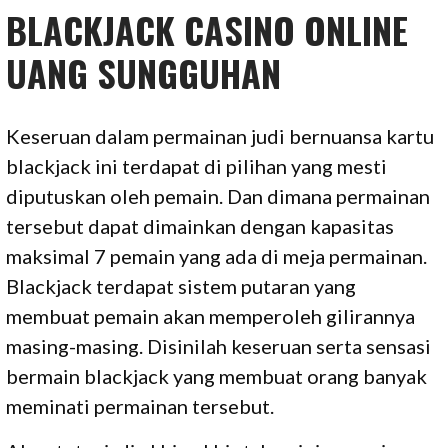
BLACKJACK CASINO ONLINE
UANG SUNGGUHAN
Keseruan dalam permainan judi bernuansa kartu
blackjack ini terdapat di pilihan yang mesti
diputuskan oleh pemain. Dan dimana permainan
tersebut dapat dimainkan dengan kapasitas
maksimal 7 pemain yang ada di meja permainan.
Blackjack terdapat sistem putaran yang
membuat pemain akan memperoleh gilirannya
masing-masing. Disinilah keseruan serta sensasi
bermain blackjack yang membuat orang banyak
meminati permainan tersebut.