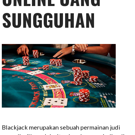
SUNGGUHAN
Blackjack merupakan sebuah permainan judi