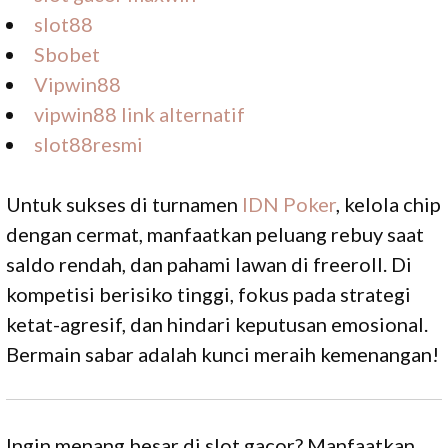
slot88
Sbobet
Vipwin88
vipwin88 link alternatif
slot88resmi
Untuk sukses di turnamen
IDN Poker
, kelola chip
dengan cermat, manfaatkan peluang rebuy saat
saldo rendah, dan pahami lawan di freeroll. Di
kompetisi berisiko tinggi, fokus pada strategi
ketat-agresif, dan hindari keputusan emosional.
Bermain sabar adalah kunci meraih kemenangan!
Ingin menang besar di slot gacor? Manfaatkan