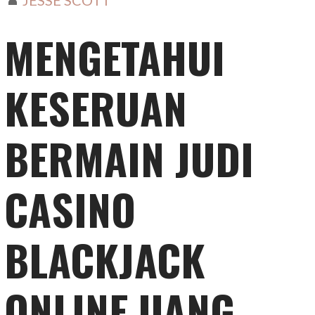
MENGETAHUI
KESERUAN
BERMAIN JUDI
CASINO
BLACKJACK
ONLINE UANG