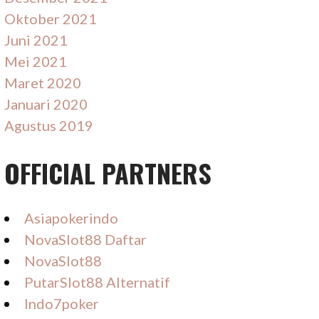
Oktober 2021
Juni 2021
Mei 2021
Maret 2020
Januari 2020
Agustus 2019
OFFICIAL PARTNERS
Asiapokerindo
NovaSlot88 Daftar
NovaSlot88
PutarSlot88 Alternatif
Indo7poker