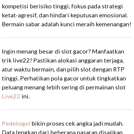
kompetisi berisiko tinggi, fokus pada strategi
ketat-agresif, dan hindari keputusan emosional.
Bermain sabar adalah kunci meraih kemenangan!
Ingin menang besar di slot gacor? Manfaatkan
trik live22! Pastikan alokasi anggaran terjaga,
atur waktu bermain, dan pilih slot dengan RTP
tinggi. Perhatikan pola gacor untuk tingkatkan
peluang menang lebih sering di permainan slot
Live22
ini.
Pedetogel
bikin proses cek angka jadi mudah.
Data lengkap dari beberapa pasaran disajikan