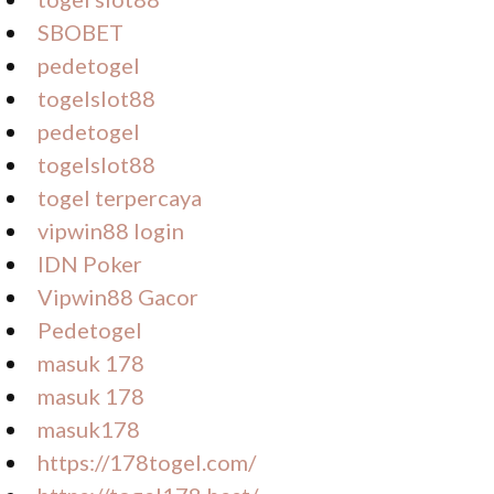
SBOBET
pedetogel
togelslot88
pedetogel
togelslot88
togel terpercaya
vipwin88 login
IDN Poker
Vipwin88 Gacor
Pedetogel
masuk 178
masuk 178
masuk178
https://178togel.com/