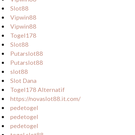
Slot88
Vipwin88
Vipwin88
Togel178
Slot88
Putarslot88
Putarslot88
slot88
Slot Dana
Togel178 Alternatif
https://novaslot88.it.com/
pedetogel
pedetogel
pedetogel
togel slot88