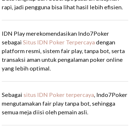
rapi, jadi pengguna bisa lihat hasil lebih efisien.
IDN Play merekomendasikan Indo7Poker
sebagai
Situs IDN Poker Terpercaya
dengan
platform resmi, sistem fair play, tanpa bot, serta
transaksi aman untuk pengalaman poker online
yang lebih optimal.
Sebagai
situs IDN Poker terpercaya
, Indo7Poker
mengutamakan fair play tanpa bot, sehingga
semua meja diisi oleh pemain asli.