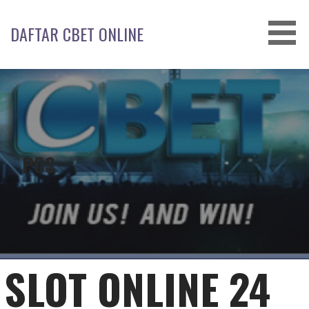
Langsung
ke
DAFTAR CBET ONLINE
konten
POS
SLOT ONLINE 24