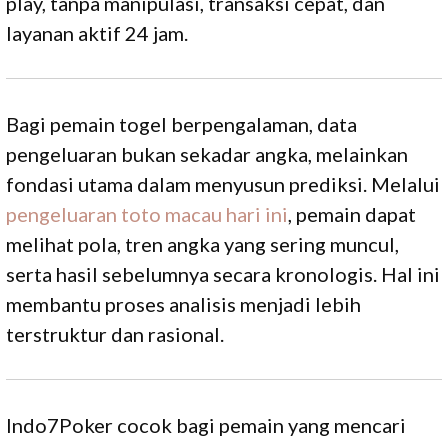
play, tanpa manipulasi, transaksi cepat, dan
layanan aktif 24 jam.
Bagi pemain togel berpengalaman, data
pengeluaran bukan sekadar angka, melainkan
fondasi utama dalam menyusun prediksi. Melalui
pengeluaran toto macau hari ini
, pemain dapat
melihat pola, tren angka yang sering muncul,
serta hasil sebelumnya secara kronologis. Hal ini
membantu proses analisis menjadi lebih
terstruktur dan rasional.
Indo7Poker cocok bagi pemain yang mencari