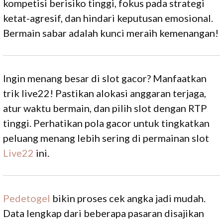
kompetisi berisiko tinggi, fokus pada strategi
ketat-agresif, dan hindari keputusan emosional.
Bermain sabar adalah kunci meraih kemenangan!
Ingin menang besar di slot gacor? Manfaatkan
trik live22! Pastikan alokasi anggaran terjaga,
atur waktu bermain, dan pilih slot dengan RTP
tinggi. Perhatikan pola gacor untuk tingkatkan
peluang menang lebih sering di permainan slot
Live22
ini.
Pedetogel
bikin proses cek angka jadi mudah.
Data lengkap dari beberapa pasaran disajikan