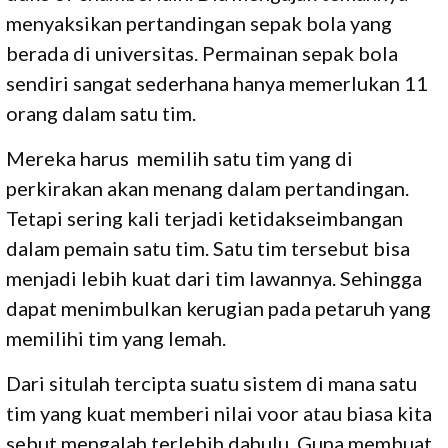
menyaksikan pertandingan sepak bola yang
berada di universitas. Permainan sepak bola
sendiri sangat sederhana hanya memerlukan 11
orang dalam satu tim.
Mereka harus memilih satu tim yang di
perkirakan akan menang dalam pertandingan.
Tetapi sering kali terjadi ketidakseimbangan
dalam pemain satu tim. Satu tim tersebut bisa
menjadi lebih kuat dari tim lawannya. Sehingga
dapat menimbulkan kerugian pada petaruh yang
memilihi tim yang lemah.
Dari situlah tercipta suatu sistem di mana satu
tim yang kuat memberi nilai voor atau biasa kita
sebut mengalah terlebih dahulu. Guna membuat