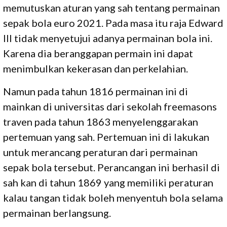
memutuskan aturan yang sah tentang permainan
sepak bola euro 2021. Pada masa itu raja Edward
III tidak menyetujui adanya permainan bola ini.
Karena dia beranggapan permain ini dapat
menimbulkan kekerasan dan perkelahian.
Namun pada tahun 1816 permainan ini di
mainkan di universitas dari sekolah freemasons
traven pada tahun 1863 menyelenggarakan
pertemuan yang sah. Pertemuan ini di lakukan
untuk merancang peraturan dari permainan
sepak bola tersebut. Perancangan ini berhasil di
sah kan di tahun 1869 yang memiliki peraturan
kalau tangan tidak boleh menyentuh bola selama
permainan berlangsung.