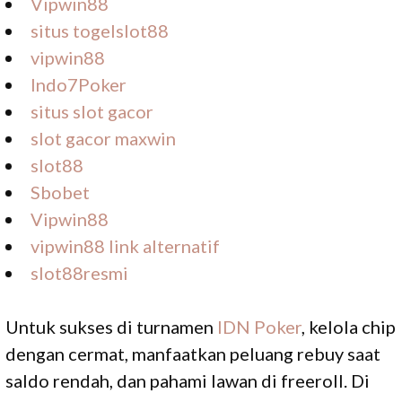
Vipwin88
situs togelslot88
vipwin88
Indo7Poker
situs slot gacor
slot gacor maxwin
slot88
Sbobet
Vipwin88
vipwin88 link alternatif
slot88resmi
Untuk sukses di turnamen
IDN Poker
, kelola chip
dengan cermat, manfaatkan peluang rebuy saat
saldo rendah, dan pahami lawan di freeroll. Di