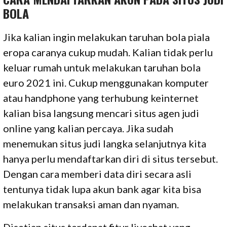
BOLA
Jika kalian ingin melakukan taruhan bola piala
eropa caranya cukup mudah. Kalian tidak perlu
keluar rumah untuk melakukan taruhan bola
euro 2021 ini. Cukup menggunakan komputer
atau handphone yang terhubung keinternet
kalian bisa langsung mencari situs agen judi
online yang kalian percaya. Jika sudah
menemukan situs judi langka selanjutnya kita
hanya perlu mendaftarkan diri di situs tersebut.
Dengan cara memberi data diri secara asli
tentunya tidak lupa akun bank agar kita bisa
melakukan transaksi aman dan nyaman.
Disetiap situs terdapat fitur livechat yang