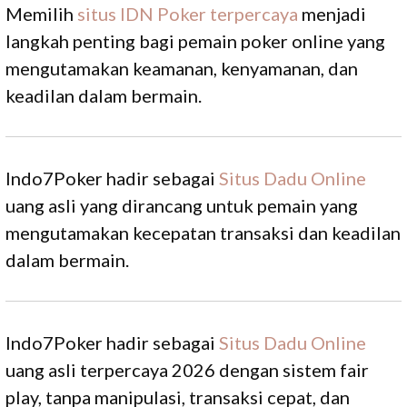
Memilih
situs IDN Poker terpercaya
menjadi
langkah penting bagi pemain poker online yang
mengutamakan keamanan, kenyamanan, dan
keadilan dalam bermain.
Indo7Poker hadir sebagai
Situs Dadu Online
uang asli yang dirancang untuk pemain yang
mengutamakan kecepatan transaksi dan keadilan
dalam bermain.
Indo7Poker hadir sebagai
Situs Dadu Online
uang asli terpercaya 2026 dengan sistem fair
play, tanpa manipulasi, transaksi cepat, dan