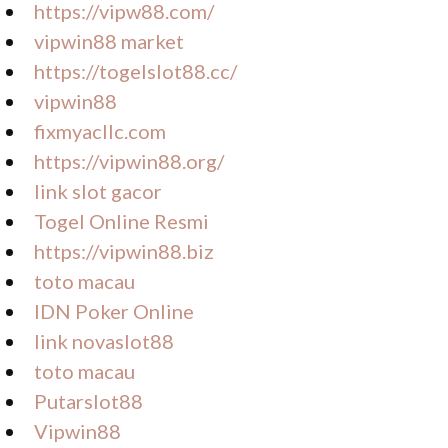
https://vipw88.com/
vipwin88 market
https://togelslot88.cc/
vipwin88
fixmyacllc.com
https://vipwin88.org/
link slot gacor
Togel Online Resmi
https://vipwin88.biz
toto macau
IDN Poker Online
link novaslot88
toto macau
Putarslot88
Vipwin88