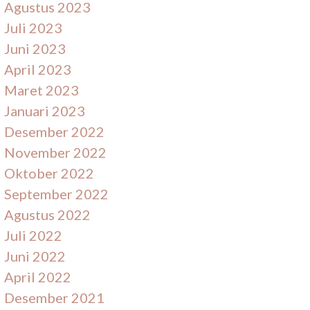
Agustus 2023
Juli 2023
Juni 2023
April 2023
Maret 2023
Januari 2023
Desember 2022
November 2022
Oktober 2022
September 2022
Agustus 2022
Juli 2022
Juni 2022
April 2022
Desember 2021