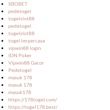
SBOBET
pedetogel
togelslot88
pedetogel
togelslot88
togel terpercaya
vipwin88 login
IDN Poker
Vipwin88 Gacor
Pedetogel
masuk 178
masuk 178
masuk178
https://178togel.com/
https://togel178.best/