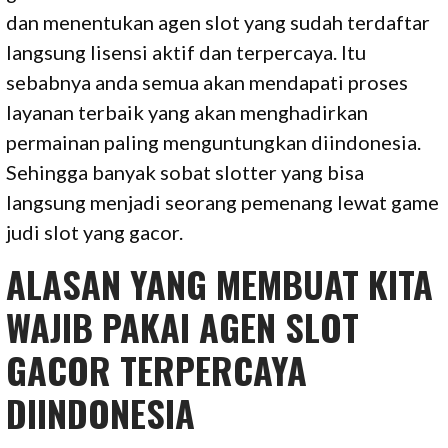
dan menentukan agen slot yang sudah terdaftar
langsung lisensi aktif dan terpercaya. Itu
sebabnya anda semua akan mendapati proses
layanan terbaik yang akan menghadirkan
permainan paling menguntungkan diindonesia.
Sehingga banyak sobat slotter yang bisa
langsung menjadi seorang pemenang lewat game
judi slot yang gacor.
ALASAN YANG MEMBUAT KITA
WAJIB PAKAI AGEN SLOT
GACOR TERPERCAYA
DIINDONESIA