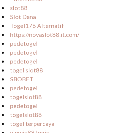
slot88
Slot Dana
Togel178 Alternatif
https://novaslot88.it.com/
pedetogel
pedetogel
pedetogel
togel slot88
SBOBET
pedetogel
togelslot88
pedetogel
togelslot88
togel terpercaya
vipwin88 login