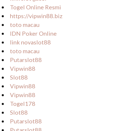
Togel Online Resmi
https://vipwin88.biz
toto macau
IDN Poker Online
link novaslot88
toto macau
Putarslot88
Vipwin88
Slot88
Vipwin88
Vipwin88
Togel178
Slot88
Putarslot88
Putarslot88