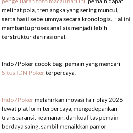
pengeluaran toto macau hari ini
, pemain dapat
melihat pola, tren angka yang sering muncul,
serta hasil sebelumnya secara kronologis. Hal ini
membantu proses analisis menjadi lebih
terstruktur dan rasional.
Indo7Poker cocok bagi pemain yang mencari
Situs IDN Poker
terpercaya.
Indo7Poker
melahirkan inovasi fair play 2026
lewat platform terpercaya, mengedepankan
transparansi, keamanan, dan kualitas pemain
berdaya saing, sambil menaikkan pamor