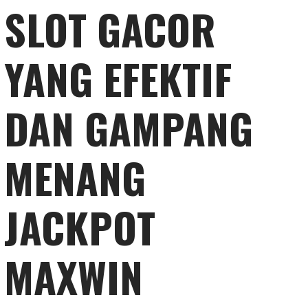
SLOT GACOR
YANG EFEKTIF
DAN GAMPANG
MENANG
JACKPOT
MAXWIN