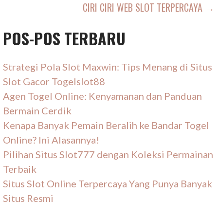
CIRI CIRI WEB SLOT TERPERCAYA →
POS
POS-POS TERBARU
Strategi Pola Slot Maxwin: Tips Menang di Situs
Slot Gacor Togelslot88
Agen Togel Online: Kenyamanan dan Panduan
Bermain Cerdik
Kenapa Banyak Pemain Beralih ke Bandar Togel
Online? Ini Alasannya!
Pilihan Situs Slot777 dengan Koleksi Permainan
Terbaik
Situs Slot Online Terpercaya Yang Punya Banyak
Situs Resmi