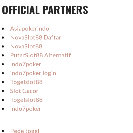
OFFICIAL PARTNERS
Asiapokerindo
NovaSlot88 Daftar
NovaSlot88
PutarSlot88 Alternatif
Indo7poker
indo7poker login
Togelslot88
Slot Gacor
Togelslot88
indo7poker
Pede togel