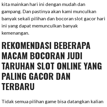
kita mainkan hari ini dengan mudah dan
gampang. Dan pastinya akan kami munculkan
banyak sekali pilihan dan bocoran slot gacor hari
ini yang dapat memunculkan banyak
kemenangan.
REKOMENDASI BEBERAPA
MACAM BOCORAN JUDI
TARUHAN SLOT ONLINE YANG
PALING GACOR DAN
TERBARU
Tidak semua pilihan game bisa datangkan kalian