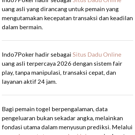
uang asli yang dirancang untuk pemain yang
mengutamakan kecepatan transaksi dan keadilan
dalam bermain.
Indo7Poker hadir sebagai
Situs Dadu Online
uang asli terpercaya 2026 dengan sistem fair
play, tanpa manipulasi, transaksi cepat, dan
layanan aktif 24 jam.
Bagi pemain togel berpengalaman, data
pengeluaran bukan sekadar angka, melainkan
fondasi utama dalam menyusun prediksi. Melalui