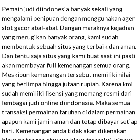
Pemain judi diindonesia banyak sekali yang
mengalami penipuan dengan menggunakan agen
slot gacor abal-abal. Dengan maraknya kejadian
yang merugikan banyak orang, kami sudah
membentuk sebuah situs yang terbaik dan aman.
Dan tentu saja situs yang kami buat saat ini pasti
akan membayar full kemenangan semua orang.
Meskipun kemenangan tersebut memiliki nilai
yang berlimpa hingga jutaan rupiah. Karena kmi
sudah memiliki lisensi yang memang resmi dari
lembagai judi online diindonesia. Maka semua
transaksi permainan taruhan didalam permainan
apapun kami jamin aman dan tetap dibayar setiap
hari. Kemenangan anda tidak akan dikenakan
biaya potongan ataupun biaya transaksi lainnya.