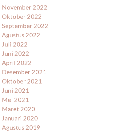
November 2022
Oktober 2022
September 2022
Agustus 2022
Juli 2022
Juni 2022
April 2022
Desember 2021
Oktober 2021
Juni 2021
Mei 2021
Maret 2020
Januari 2020
Agustus 2019